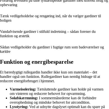
Forlæng levetiden på dine lysdæmpende gardiner med korrekt brug og
opbevaring
Tænk vedligeholdelse og rengøring ind, når du vælger gardiner til
boligen
Vandafvisende gardiner i stilfuld indretning – sådan forener du
funktion og æstetik
Sådan vedligeholder du gardiner i fugtige rum som badeværelser og
kældre
Funktion og energibesparelse
Et bæredygtigt rullegardin handler ikke kun om materialet – det
handler også om funktion. Rullegardiner kan nemlig bidrage til at
reducere energiforbruget i hjemmet.
Varmeisolering:
Tætsluttende gardiner kan holde på varmen
om vinteren og reducere behovet for opvarmning.
Solafskærmning:
I sommermånederne kan de forhindre
overophedning og mindske behovet for aircondition.
Lysstyring:
Ved at udnytte dagslyset optimalt kan du spare på