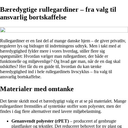
Bæredygtige rullegardiner – fra valg til
ansvarlig bortskaffelse
Rullegardiner er en fast del af mange danske hjem – de giver privatliv,
regulerer lys og bidrager til indretningens udtryk. Men i takt med at
bæredygtighed fylder mere i vores hverdag, stiller flere sig
spørgsmålet: Hvordan vælger man rullegardiner, der både er
funktionelle og miljøvenlige? Og hvad gør man, når de en dag skal
udskiftes? Her får du en guide til, hvordan du kan tænke
bæredygtighed ind i hele rullegardinets livscyklus – fra valg til
ansvarlig bortskaffelse.
Materialer med omtanke
Det første skridt mod et bæredygtigt valg er at se på materialet. Mange
rullegardiner fremstilles af syntetiske stoffer som polyester, men der
findes i dag flere alternativer med lavere miljøbelastning.
Genanvendt polyester (rPET)
– produceret af genbrugte
plastflasker og tekstiler. Det reducerer behovet for ny plast og