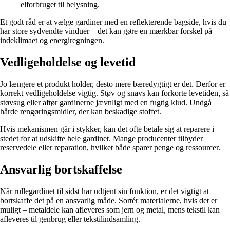
elforbruget til belysning.
Et godt råd er at vælge gardiner med en reflekterende bagside, hvis du
har store sydvendte vinduer – det kan gøre en mærkbar forskel på
indeklimaet og energiregningen.
Vedligeholdelse og levetid
Jo længere et produkt holder, desto mere bæredygtigt er det. Derfor er
korrekt vedligeholdelse vigtig. Støv og snavs kan forkorte levetiden, så
støvsug eller aftør gardinerne jævnligt med en fugtig klud. Undgå
hårde rengøringsmidler, der kan beskadige stoffet.
Hvis mekanismen går i stykker, kan det ofte betale sig at reparere i
stedet for at udskifte hele gardinet. Mange producenter tilbyder
reservedele eller reparation, hvilket både sparer penge og ressourcer.
Ansvarlig bortskaffelse
Når rullegardinet til sidst har udtjent sin funktion, er det vigtigt at
bortskaffe det på en ansvarlig måde. Sortér materialerne, hvis det er
muligt – metaldele kan afleveres som jern og metal, mens tekstil kan
afleveres til genbrug eller tekstilindsamling.