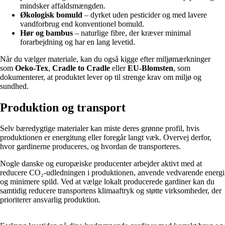
mindsker affaldsmængden.
Økologisk bomuld
– dyrket uden pesticider og med lavere
vandforbrug end konventionel bomuld.
Hør og bambus
– naturlige fibre, der kræver minimal
forarbejdning og har en lang levetid.
Når du vælger materiale, kan du også kigge efter miljømærkninger
som
Oeko-Tex
,
Cradle to Cradle
eller
EU-Blomsten
, som
dokumenterer, at produktet lever op til strenge krav om miljø og
sundhed.
Produktion og transport
Selv bæredygtige materialer kan miste deres grønne profil, hvis
produktionen er energitung eller foregår langt væk. Overvej derfor,
hvor gardinerne produceres, og hvordan de transporteres.
Nogle danske og europæiske producenter arbejder aktivt med at
reducere CO₂-udledningen i produktionen, anvende vedvarende energi
og minimere spild. Ved at vælge lokalt producerede gardiner kan du
samtidig reducere transportens klimaaftryk og støtte virksomheder, der
prioriterer ansvarlig produktion.