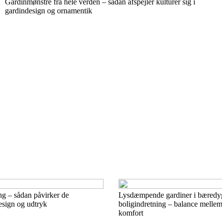
Gardinmønstre fra hele verden – sådan afspejler kulturer sig i
gardindesign og ornamentik
g – sådan påvirker de
Lysdæmpende gardiner i bæredy
esign og udtryk
boligindretning – balance mellem 
komfort