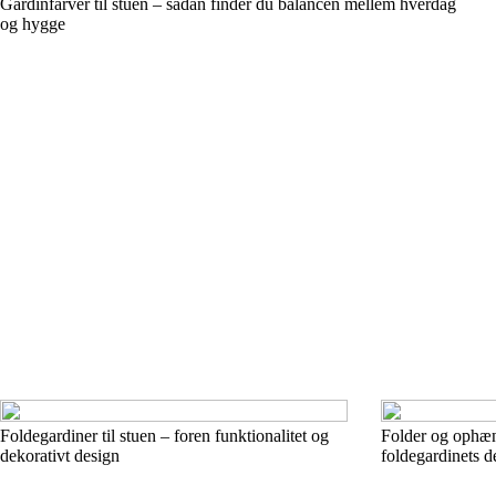
Gardinfarver til stuen – sådan finder du balancen mellem hverdag
og hygge
Foldegardiner til stuen – foren funktionalitet og
Folder og ophæn
dekorativt design
foldegardinets d