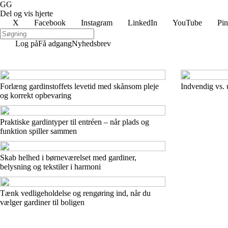
GG
Del og vis hjerte
X
Facebook
Instagram
LinkedIn
YouTube
Pin
Log på
Få adgang
Nyhedsbrev
Forlæng gardinstoffets levetid med skånsom pleje
Indvendig vs. 
og korrekt opbevaring
Praktiske gardintyper til entréen – når plads og
funktion spiller sammen
Skab helhed i børneværelset med gardiner,
belysning og tekstiler i harmoni
Tænk vedligeholdelse og rengøring ind, når du
vælger gardiner til boligen