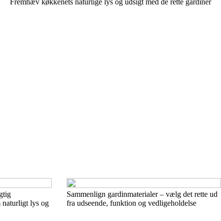
Fremhæv køkkenets naturlige lys og udsigt med de rette gardiner
gtig
Sammenlign gardinmaterialer – vælg det rette ud
naturligt lys og
fra udseende, funktion og vedligeholdelse