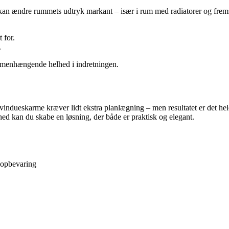
r kan ændre rummets udtryk markant – især i rum med radiatorer og frems
 for.
.
ammenhængende helhed i indretningen.
indueskarme kræver lidt ekstra planlægning – men resultatet er det hele
hed kan du skabe en løsning, der både er praktisk og elegant.
 opbevaring