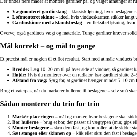
Der findes flere måder at montere gardiner på, og valget afhænger af 
Vægmonteret gardinstang
– klassisk løsning, hvor beslagene 
Loftmonteret skinne
– ideel, hvis vindueskarmen stikker langt u
Gardinskinne med afstandsbeslag
– en fleksibel løsning, hvor
Overvej også gardinets vægt og materiale. Tunge gardiner kræver solide
Mål korrekt – og mål to gange
Et præcist mål er nøglen til et flot resultat. Start med at måle vinduets
Bredde:
Læg 10–20 cm til på hver side af vinduet, så gardinet k
Højde:
Hvis du monterer over en radiator, bør gardinet slutte 2–5
Afstand fra væg:
Sørg for, at gardinet hænger mindst 5–10 cm fo
Brug et vaterpas, når du markerer hullerne til beslagene – selv små skæ
Sådan monterer du trin for trin
Markér placeringen
– mål og markér, hvor beslagene skal sidde
Bor hullerne
– brug et bor, der passer til vægtypen (mur, gips e
Monter beslagene
– skru dem fast, og kontroller, at de sidder sta
Sæt stangen eller skinnen op
– klik eller skru den fast i beslag