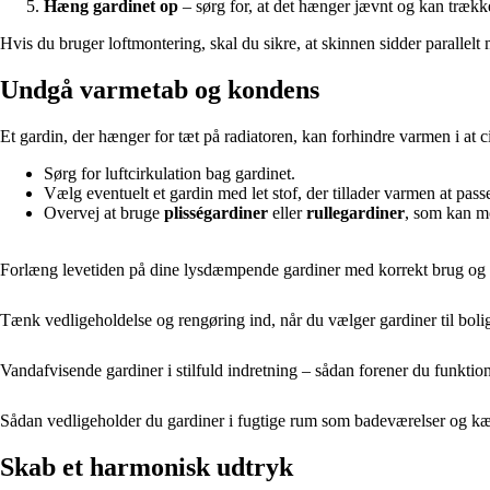
Hæng gardinet op
– sørg for, at det hænger jævnt og kan trække
Hvis du bruger loftmontering, skal du sikre, at skinnen sidder parallel
Undgå varmetab og kondens
Et gardin, der hænger for tæt på radiatoren, kan forhindre varmen i at 
Sørg for luftcirkulation bag gardinet.
Vælg eventuelt et gardin med let stof, der tillader varmen at pass
Overvej at bruge
plisségardiner
eller
rullegardiner
, som kan mo
Forlæng levetiden på dine lysdæmpende gardiner med korrekt brug og
Tænk vedligeholdelse og rengøring ind, når du vælger gardiner til boli
Vandafvisende gardiner i stilfuld indretning – sådan forener du funktio
Sådan vedligeholder du gardiner i fugtige rum som badeværelser og kæ
Skab et harmonisk udtryk