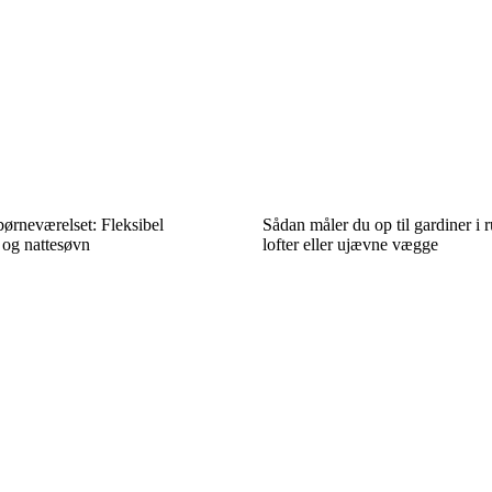
 børneværelset: Fleksibel
Sådan måler du op til gardiner i
g og nattesøvn
lofter eller ujævne vægge