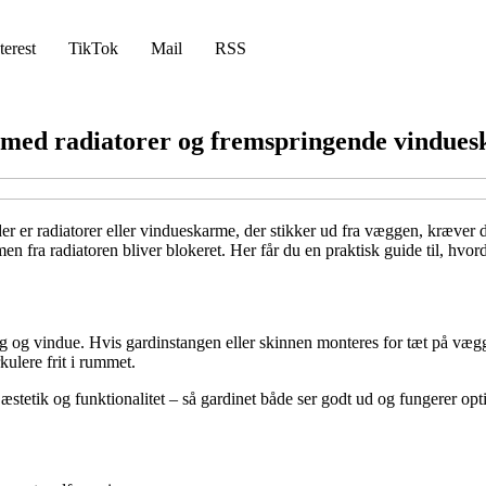
terest
TikTok
Mail
RSS
 med radiatorer og fremspringende vindue
 er radiatorer eller vindueskarme, der stikker ud fra væggen, kræver d
n fra radiatoren bliver blokeret. Her får du en praktisk guide til, hvord
og vindue. Hvis gardinstangen eller skinnen monteres for tæt på vægg
kulere frit i rummet.
stetik og funktionalitet – så gardinet både ser godt ud og fungerer opt