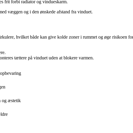
s frit forbi radiator og vindueskarm.
t med væggen og i den ønskede afstand fra vinduet.
cirkulere, hvilket både kan give kolde zoner i rummet og øge risikoen f
ere.
nteres tættere på vinduet uden at blokere varmen.
 opbevaring
gen
n og æstetik
ldre