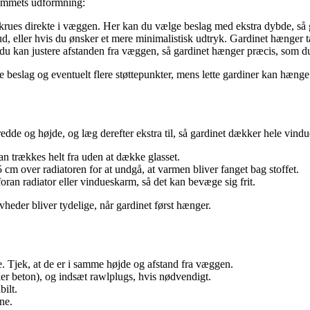
rummets udformning:
skrues direkte i væggen. Her kan du vælge beslag med ekstra dybde, så 
d, eller hvis du ønsker et mere minimalistisk udtryk. Gardinet hænger tæt
 du kan justere afstanden fra væggen, så gardinet hænger præcis, som d
 beslag og eventuelt flere støttepunkter, mens lette gardiner kan hænge
 bredde og højde, og læg derefter ekstra til, så gardinet dækker hele vin
an trækkes helt fra uden at dække glasset.
 cm over radiatoren for at undgå, at varmen bliver fanget bag stoffet.
ran radiator eller vindueskarm, så det kan bevæge sig frit.
vheder bliver tydelige, når gardinet først hænger.
. Tjek, at de er i samme højde og afstand fra væggen.
ller beton), og indsæt rawlplugs, hvis nødvendigt.
bilt.
ene.