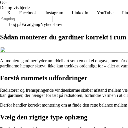
GG
Del og vis hjerte
X
Facebook
Instagram
LinkedIn
YouTube
Pin
Log på
Få adgang
Nyhedsbrev
Sådan monterer du gardiner korrekt i rum
At montere gardiner lyder umiddelbart som en enkel opgave, men når der
gardinerne hænger skævt, ikke kan trækkes ordentligt for – eller at varme
Forstå rummets udfordringer
Radiatorer og fremspringende vindueskarme skaber afstand mellem væg 
kan gardiner, der hænger for tæt på radiatoren, forhindre varmen i at cir
Derfor handler korrekt montering om at finde den rette balance mellem æ
Vælg den rigtige type ophæng