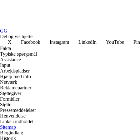
GG
Del og vis hjerte
X
Facebook
Instagram
LinkedIn
YouTube
Pin
Fakta
Typiske spørgsmål
Assistance
Input
Arbejdspladser
Hjælp med info
Netværk
Reklamepartner
Støttegiver
Formidler
Støtte
Pressemeddelelser
Henvendelse
Links i indholdet
Sitemap
Blogindlæg
Historik